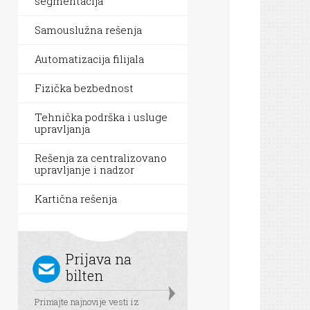
segmentacija
Samouslužna rešenja
Automatizacija filijala
Fizička bezbednost
Tehnička podrška i usluge
upravljanja
Rešenja za centralizovano
upravljanje i nadzor
Kartična rešenja
Prijava na
bilten
Primajte najnovije vesti iz