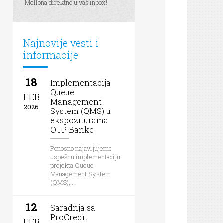
Mellona direktno u vaš inbox!
Najnovije vesti i
informacije
18
Implementacija
Queue
FEB
Management
2026
System (QMS) u
ekspoziturama
OTP Banke
Ponosno najavljujemo
uspešnu implementaciju
projekta Queue
Management System
(QMS),...
12
Saradnja sa
ProCredit
FEB