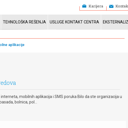
Karijera
Kontak
TEHNOLOŠKA REŠENJA
USLUGE KONTAKT CENTRA
EKSTERNALI
ilne aplikacije
redova
terneta, mobilnih aplikacija i SMS poruka Bilo da ste organizacija u
asada, bolnica, pol...