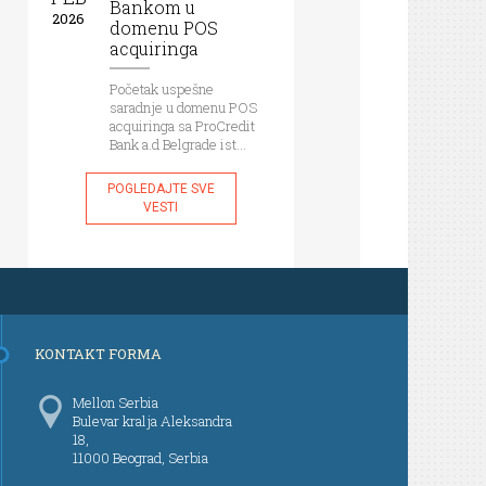
Bankom u
2026
domenu POS
acquiringa
Početak uspešne
saradnje u domenu POS
acquiringa sa ProCredit
Bank a.d Belgrade ist...
POGLEDAJTE SVE
VESTI
KONTAKT FORMA
Mellon Serbia
Bulevar kralja Aleksandra
18,
11000 Beograd, Serbia