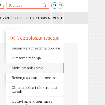
t
SR
EN
ZOVANE USLUGE
PO SEKTORIMA
VESTI
Tehnološka rešenja
Rešenja na mestima prodaje
Digitalna rešenja
Mobilne aplikacije
Rešenja za kontakt centre
Obrada pošte i elektronski
izvodi
Upravljanje klijentima i