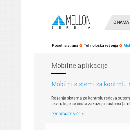
O NAMA
Početna strana
Tehnološka rešenja
Mob
Mobilne aplikacije
Mobilni sistemi za kontrolu 
Rešenja sistema za kontrolu redova putem in
okviru koje se često zakazuju sastanci (amb
PROČITAJTE VIŠE