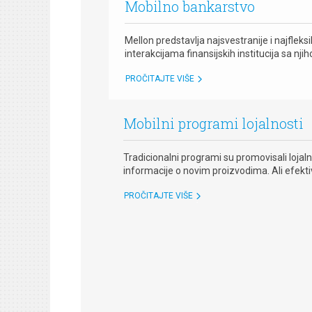
Mobilno bankarstvo
Mellon predstavlja najsvestranije i najflek
interakcijama finansijskih institucija sa njiho
PROČITAJTE VIŠE
Mobilni programi lojalnosti
Tradicionalni programi su promovisali lojaln
informacije o novim proizvodima. Ali efektiv
PROČITAJTE VIŠE