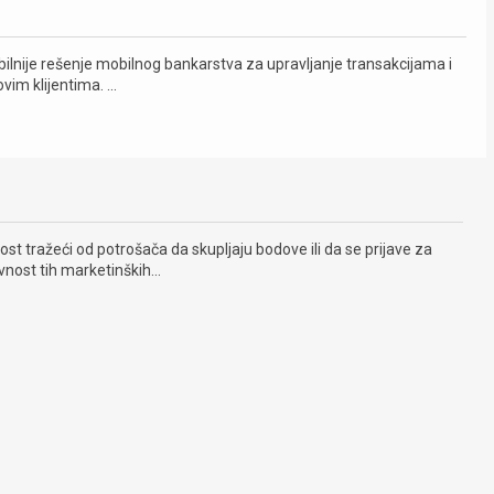
sibilnije rešenje mobilnog bankarstva za upravljanje transakcijama i
vim klijentima. ...
ost tražeći od potrošača da skupljaju bodove ili da se prijave za
nost tih marketinških...