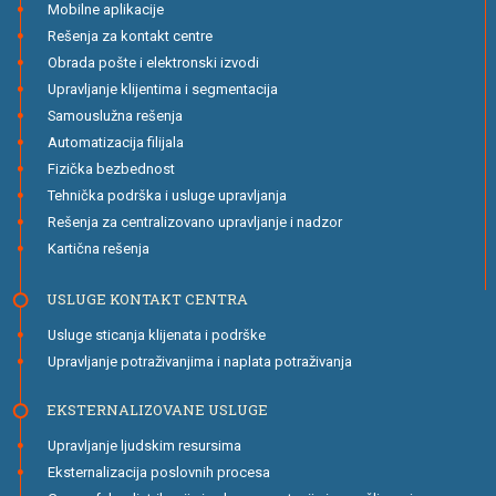
Mobilne aplikacije
Rešenja za kontakt centre
Obrada pošte i elektronski izvodi
Upravljanje klijentima i segmentacija
Samouslužna rešenja
Automatizacija filijala
Fizička bezbednost
Tehnička podrška i usluge upravljanja
Rešenja za centralizovano upravljanje i nadzor
Kartična rešenja
USLUGE KONTAKT CENTRA
Usluge sticanja klijenata i podrške
Upravljanje potraživanjima i naplata potraživanja
EKSTERNALIZOVANE USLUGE
Upravljanje ljudskim resursima
Eksternalizacija poslovnih procesa