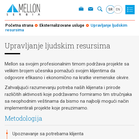
SR
EN
Početna strana
Eksternalizovane usluge
Upravljanje ljudskim
resursima
Upravljanje ljudskim resursima
Mellon sa svojim profesionalnim timom podržava projekte sa
velikim brojem učesnika pomažući svojim klijentima da
odgovore efikasno i ekonomično na kratke vremenske okvire.
Zahvaljujući razumevanju potreba naših klijenata i prirode
različitih aktivnosti koje podržavamo formiramo tim stručnjaka
sa neophodnim veštinama da bismo na najbolji mogući način
implementirali projekte koje preuzimamo.
Metodologija
Upoznavanje sa potrebama klijenta