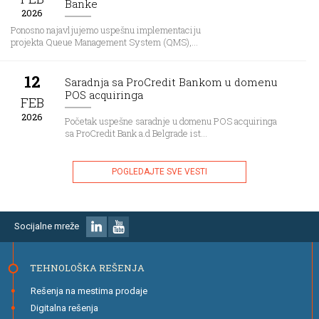
Banke
2026
Ponosno najavljujemo uspešnu implementaciju
projekta Queue Management System (QMS),...
12
Saradnja sa ProCredit Bankom u domenu
POS acquiringa
FEB
2026
Početak uspešne saradnje u domenu POS acquiringa
sa ProCredit Bank a.d Belgrade ist...
POGLEDAJTE SVE VESTI
Socijalne mreže
TEHNOLOŠKA REŠENJA
Rešenja na mestima prodaje
Digitalna rešenja